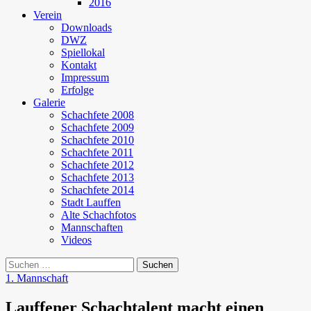
2016
Verein
Downloads
DWZ
Spiellokal
Kontakt
Impressum
Erfolge
Galerie
Schachfete 2008
Schachfete 2009
Schachfete 2010
Schachfete 2011
Schachfete 2012
Schachfete 2013
Schachfete 2014
Stadt Lauffen
Alte Schachfotos
Mannschaften
Videos
Suchen
nach:
1. Mannschaft
Lauffener Schachtalent macht einen