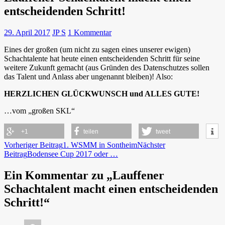
entscheidenden Schritt!
29. April 2017
JP S
1 Kommentar
Eines der großen (um nicht zu sagen eines unserer ewigen)
Schachtalente hat heute einen entscheidenden Schritt für seine
weitere Zukunft gemacht (aus Gründen des Datenschutzes sollen
das Talent und Anlass aber ungenannt bleiben)! Also:
HERZLICHEN GLÜCKWUNSCH und ALLES GUTE!
…vom „großen SKL“
+1
teilen
tweet
Beitragsnavigation
Vorheriger Beitrag
1. WSMM in Sontheim
Nächster
Beitrag
Bodensee Cup 2017 oder …
Ein Kommentar zu „Lauffener
Schachtalent macht einen entscheidenden
Schritt!“