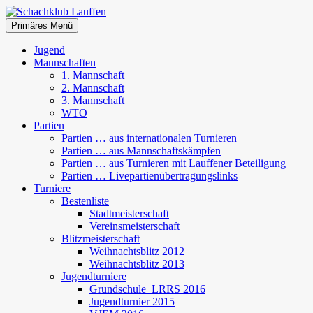
Zum
Inhalt
Suchen
Primäres Menü
springen
Schachklub Lauffen
Jugend
Mannschaften
1. Mannschaft
2. Mannschaft
3. Mannschaft
WTO
Partien
Partien … aus internationalen Turnieren
Partien … aus Mannschaftskämpfen
Partien … aus Turnieren mit Lauffener Beteiligung
Partien … Livepartienübertragungslinks
Turniere
Bestenliste
Stadtmeisterschaft
Vereinsmeisterschaft
Blitzmeisterschaft
Weihnachtsblitz 2012
Weihnachtsblitz 2013
Jugendturniere
Grundschule_LRRS 2016
Jugendturnier 2015