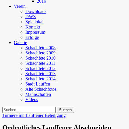
2016
Verein
Downloads
DWZ
Spiellokal
Kontakt
Impressum
Erfolge
Galerie
Schachfete 2008
Schachfete 2009
Schachfete 2010
Schachfete 2011
Schachfete 2012
Schachfete 2013
Schachfete 2014
Stadt Lauffen
Alte Schachfotos
Mannschaften
Videos
Suchen
nach:
Turniere mit Lauffener Beteiligung
Ordentliches Lauffener Abschneiden