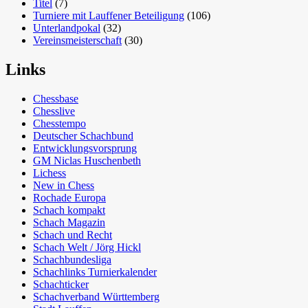
Titel
(7)
Turniere mit Lauffener Beteiligung
(106)
Unterlandpokal
(32)
Vereinsmeisterschaft
(30)
Links
Chessbase
Chesslive
Chesstempo
Deutscher Schachbund
Entwicklungsvorsprung
GM Niclas Huschenbeth
Lichess
New in Chess
Rochade Europa
Schach kompakt
Schach Magazin
Schach und Recht
Schach Welt / Jörg Hickl
Schachbundesliga
Schachlinks Turnierkalender
Schachticker
Schachverband Württemberg