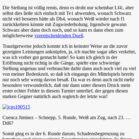
Die Stellung ist völlig remis, denn es droht nur scheinbar Lf4:, aber
selbst dies ließe sich einfach mit Te1 abwenden, wonach Schwarz
nicht viel besseres hätte als Dh4, wonach Weiß wieder nach f1
zurückkehren könnte mit Zugwiederholung. Irgendwie gewann
Schwarz aber dann doch noch, und so kam es dann eben zum
möglicherweise
vorentscheidenden Duell
.
Traurigerweise jedoch konnte ich in keinster Weise an die zuvor
gezeigten Leistungen anknüpfen, ja, ich machte sogar alles verkehrt,
was ich vorher gut gemacht hatte! So kam ich gleich in der
Eröffnung nicht richtig in die Gänge, spielte eine schwierige
Stellung ungenau und verbrauchte dafür dann auch noch viel zu viel
von meiner Bedenkzeit, so daß ich eingangs des Mittelspiels bereits
nur noch sehr wenig davon besaß. Da war es denn auch nicht mehr
besonders verwunderlich, daß mir dann unter diesem Druck mein
erster echter Fehler in diesem Turnier unterlief, der gegen diesen
starken Gegner natürlich auch sogleich der letzte war!
Cuenca Jiminez – Schnepp, 5. Runde, Weiß am Zug, nach 23. …
Dd6?
Somit ging es in der 6. Runde darum, Schadensbegrenzung zu