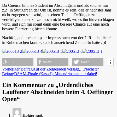
Da Cuenca Jiminez Student im Abschlußjahr und als solcher nur
z.Z. in Stuttgart an der Uni ist, könnte es sein, daß er nächstes Jahr
nicht zugegen sein wird, um seinen Titel in Oeffingen zu
verteidigen, da er zurzeit noch nicht weiß, wo es ihn hinverschlagen
wird, und sich mir somit dann eine bessere Chance auf eine noch
bessere Platzierung bieten könnte … .
Nachfolgend noch ein paar Impressionen von der 7. Runde, die ich
in Ruhe machen konnte, da ich ausreichend Zeit dafür hatte :-)!
+1
teilen
tweet
Beitragsnavigation
Vorheriger Beitrag
Auf der Zielgeraden versagt,…
Nächster
Beitrag
DSAM-Finale (Kassel): Mittendrin statt nur dabei!
Ein Kommentar zu „Ordentliches
Lauffener Abschneiden beim 4. Oeffinger
Open“
Holger
sagt: