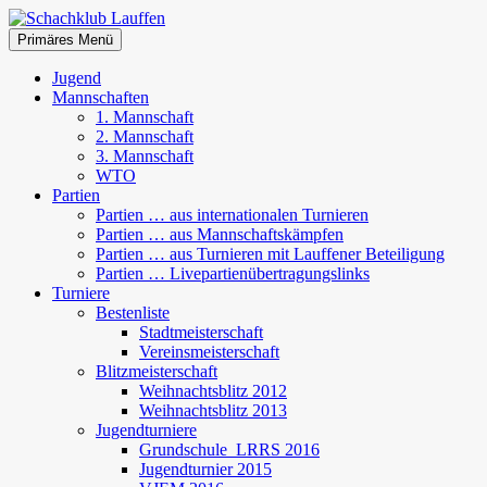
Zum
Inhalt
Suchen
Primäres Menü
springen
Schachklub Lauffen
Jugend
Mannschaften
1. Mannschaft
2. Mannschaft
3. Mannschaft
WTO
Partien
Partien … aus internationalen Turnieren
Partien … aus Mannschaftskämpfen
Partien … aus Turnieren mit Lauffener Beteiligung
Partien … Livepartienübertragungslinks
Turniere
Bestenliste
Stadtmeisterschaft
Vereinsmeisterschaft
Blitzmeisterschaft
Weihnachtsblitz 2012
Weihnachtsblitz 2013
Jugendturniere
Grundschule_LRRS 2016
Jugendturnier 2015