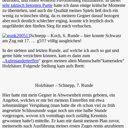
betreiben, und einen weiteren Favoritensieg einzufahren. In dieser
sehr taktisch betonten Partie
hatte ich dann einige kritische Momente
zu überstehen, und auch die Qualität meines Spiels ließ doch ein
wenig zu wünschen übrig, da es meinem Gegner darauf bezogen
aber noch deutlich schlechter erging, konnte ich letztlich doch
ungefährdet den fünften Sieg für mich verbuchen.
Schnepp – Koch, 6. Runde – hier konnte Schwarz
am Zug mit 17. … g5!!? völlig ausgleichen!
In der siebten und letzten Runde, auf welche ich auch so gut und
gerne hätte verzichten können, kam es dann zum
„
Aufeinandertreffen
“ gegen meinen alten Mannschafts“kameraden“
Holzhäuer. Folgende Stellung kam aufs Brett:
Holzhäuer – Schnepp, 7. Runde
Hier hatte mir mein Gegner in Abwesenheit remis geboten, ein
Angebot, welches er mir bei meinem Eintreffen mit etwa
zehnminütiger Verspätung (man hatte die eh schon viel zu früh
angesetzte Schlussrunde sogar noch um eine halbe Stunde
vorgezogen, wovon ich vormittags noch zufällig Kenntnis
gewonnen hatte!) mitteilte. Er kam mir damit meinem Plan zuvor,
meinerseits nach Ausführung meines ersten Zuges remis anzubieten