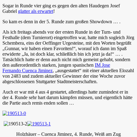
Sogar in Runde vier ging es gegen den alten Haudegen Josef
Gabriel
glatter als erwartet
!
So kam es denn in der 5. Runde zum großen Showdown … .
Als ich freitags abends vor der ersten Runde in der Turn- und
Festhalle (dem Turnierort) eingetroffen war, hatte mich sogleich Jörg
Schembera, eins der Oeffinger Urgesteine, mit den Worten begrüßt
„Gunnar, wir haben einen Favoriten!“, worauf ich dann im Spaß
erwiderte „Ja, ist doch klar, schließlich bin ich jetzt ja da!“ … .
Tatsächlich hatte er denn auch nicht mich gemeint gehabt, sondern
den außerordentlich starken, jungen spanischen
IM Jose
Fernando Cuenca Jiminez
, „ausgestattet“ mit einer aktuellen Elozahl
von 2483 und zudem aktueller Gewinner der eine Woche zuvor
abgeschlossenen Stuttgarter Stadtmeisterschaften.
Auch er war mit 4 aus 4 gestartet, allerdings hatte zumindest er in
der 4. Runde sehr hart darum kämpfen müssen, und eigentlich hätte
die Partie auch remis enden sollen …
Holzhäuer – Cuenca Jiminez, 4. Runde, Weiß am Zug